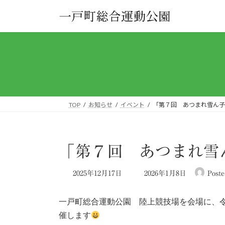
コ
ナ
ン
ビ
テ
ゲ
ン
ー
ツ
シ
へ
ョ
ス
ン
キ
に
ッ
移
TOP
お知らせ
イベント
「第７回 あつまれ雪ん子
プ
動
「第７回 あつまれ雪
最
2025年12月17日
2026年1月8日
Poste
終
更
一戸町総合運動公園 陸上競技場を会場に、令
新
日
催します
時