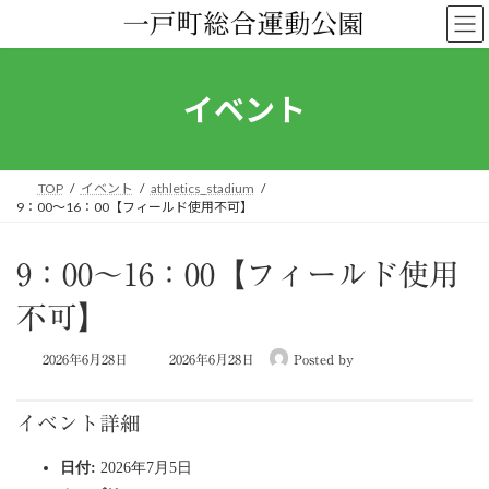
コ
ナ
ン
ビ
テ
ゲ
ン
ー
ツ
シ
イベント
へ
ョ
ス
ン
キ
に
ッ
移
TOP
イベント
athletics_stadium
プ
動
9：00～16：00【フィールド使用不可】
9：00～16：00【フィールド使用
不可】
最
2026年6月28日
2026年6月28日
Posted by
終
更
新
イベント詳細
日
時
日付:
2026年7月5日
: