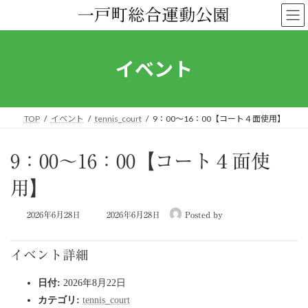
コ
ナ
ン
ビ
テ
ゲ
ン
ー
ツ
シ
イベント
へ
ョ
ス
ン
キ
に
ッ
移
TOP
イベント
tennis_court
9：00～16：00【コート４面使用】
プ
動
9：00～16：00【コート４面使
用】
最
2026年6月28日
2026年6月28日
Posted by
終
更
新
イベント詳細
日
時
日付:
2026年8月22日
:
カテゴリ:
tennis_court