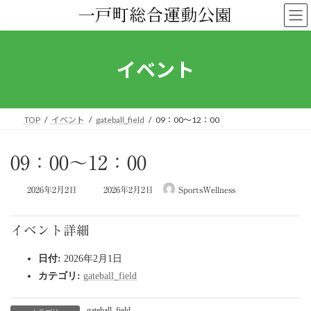
コ
ナ
ン
ビ
テ
ゲ
ン
ー
ツ
シ
イベント
へ
ョ
ス
ン
キ
に
ッ
移
TOP
イベント
gateball_field
09：00～12：00
プ
動
09：00～12：00
最
2026年2月2日
2026年2月2日
SportsWellness
終
更
新
イベント詳細
日
時
日付:
2026年2月1日
:
カテゴリ:
gateball_field
gateball_field