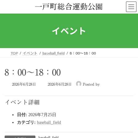
コ
ナ
ン
ビ
テ
ゲ
ン
ー
ツ
シ
イベント
へ
ョ
ス
ン
キ
に
ッ
移
TOP
イベント
baseball_field
8：00～18：00
プ
動
8：00～18：00
最
2026年6月28日
2026年6月28日
Posted by
終
更
新
イベント詳細
日
時
日付:
2026年7月25日
:
カテゴリ:
baseball_field
baseball_field