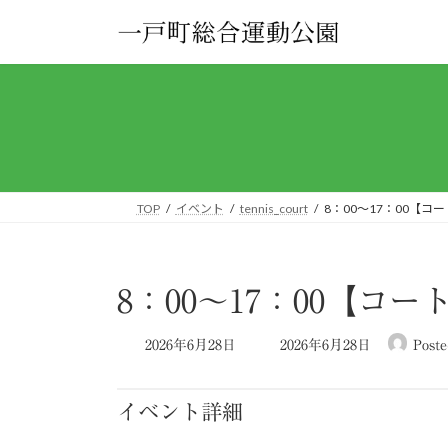
コ
ナ
ン
ビ
テ
ゲ
ン
ー
ツ
シ
へ
ョ
ス
ン
キ
に
ッ
移
TOP
イベント
tennis_court
8：00～17：00【コ
プ
動
8：00～17：00【コ
最
2026年6月28日
2026年6月28日
Poste
終
更
新
イベント詳細
日
時