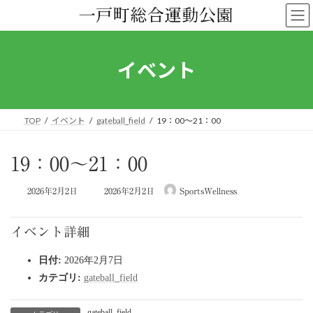
コ
ナ
ン
ビ
テ
ゲ
ン
ー
ツ
シ
イベント
へ
ョ
ス
ン
キ
に
ッ
移
TOP
イベント
gateball_field
19：00～21：00
プ
動
19：00～21：00
最
2026年2月2日
2026年2月2日
SportsWellness
終
更
新
イベント詳細
日
時
日付:
2026年2月7日
:
カテゴリ:
gateball_field
gateball_field