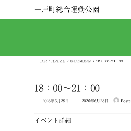
コ
ナ
ン
ビ
テ
ゲ
ン
ー
ツ
シ
へ
ョ
ス
ン
キ
に
ッ
移
TOP
イベント
baseball_field
18：00～21：00
プ
動
18：00～21：00
最
2026年6月28日
2026年6月28日
Poste
終
更
新
イベント詳細
日
時