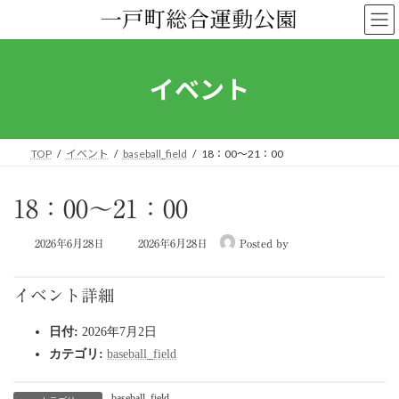
コ
ナ
ン
ビ
テ
ゲ
ン
ー
ツ
シ
イベント
へ
ョ
ス
ン
キ
に
ッ
移
TOP
イベント
baseball_field
18：00～21：00
プ
動
18：00～21：00
最
2026年6月28日
2026年6月28日
Posted by
終
更
新
イベント詳細
日
時
日付:
2026年7月2日
:
カテゴリ:
baseball_field
baseball_field