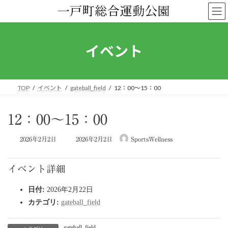
コ
ナ
ン
ビ
テ
ゲ
ン
ー
ツ
シ
イベント
へ
ョ
ス
ン
キ
に
ッ
移
TOP
イベント
gateball_field
12：00～15：00
プ
動
12：00～15：00
最
2026年2月2日
2026年2月2日
SportsWellness
終
更
新
イベント詳細
日
時
日付:
2026年2月22日
:
カテゴリ:
gateball_field
gateball_field