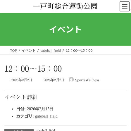
コ
ナ
ン
ビ
テ
ゲ
ン
ー
ツ
シ
イベント
へ
ョ
ス
ン
キ
に
ッ
移
TOP
イベント
gateball_field
12：00～15：00
プ
動
12：00～15：00
最
2026年2月2日
2026年2月2日
SportsWellness
終
更
新
イベント詳細
日
時
日付:
2026年2月15日
:
カテゴリ:
gateball_field
gateball_field