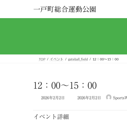
コ
ナ
ン
ビ
テ
ゲ
ン
ー
ツ
シ
へ
ョ
ス
ン
キ
に
ッ
移
TOP
イベント
gateball_field
12：00～15：00
プ
動
12：00～15：00
最
2026年2月2日
2026年2月2日
SportsW
終
更
新
イベント詳細
日
時