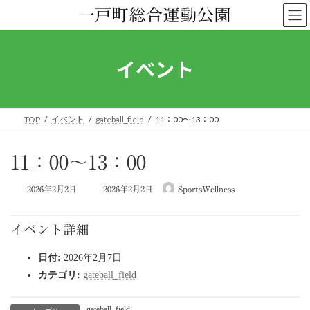
コ
ナ
ン
ビ
テ
ゲ
ン
ー
ツ
シ
イベント
へ
ョ
ス
ン
キ
に
ッ
移
TOP
イベント
gateball_field
11：00～13：00
プ
動
11：00～13：00
最
2026年2月2日
2026年2月2日
SportsWellness
終
更
新
イベント詳細
日
時
日付:
2026年2月7日
:
カテゴリ:
gateball_field
gateball_field