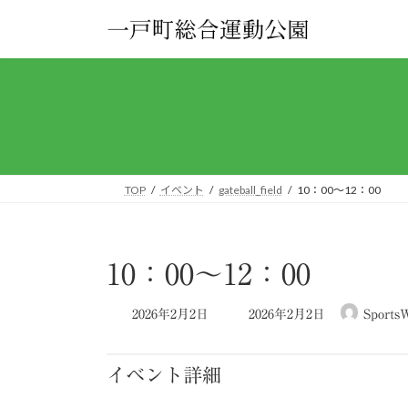
コ
ナ
ン
ビ
テ
ゲ
ン
ー
ツ
シ
へ
ョ
ス
ン
キ
に
ッ
移
TOP
イベント
gateball_field
10：00～12：00
プ
動
10：00～12：00
最
2026年2月2日
2026年2月2日
SportsW
終
更
新
イベント詳細
日
時