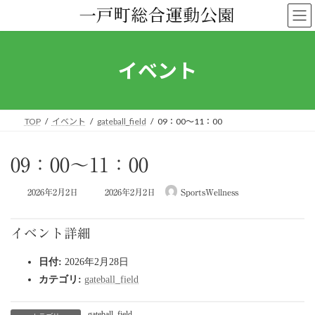
コ
ナ
ン
ビ
テ
ゲ
ン
ー
ツ
シ
イベント
へ
ョ
ス
ン
キ
に
ッ
移
TOP
イベント
gateball_field
09：00～11：00
プ
動
09：00～11：00
最
2026年2月2日
2026年2月2日
SportsWellness
終
更
新
イベント詳細
日
時
日付:
2026年2月28日
:
カテゴリ:
gateball_field
gateball_field