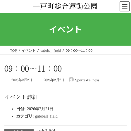
コ
ナ
ン
ビ
テ
ゲ
ン
ー
ツ
シ
イベント
へ
ョ
ス
ン
キ
に
ッ
移
TOP
イベント
gateball_field
09：00～11：00
プ
動
09：00～11：00
最
2026年2月2日
2026年2月2日
SportsWellness
終
更
新
イベント詳細
日
時
日付:
2026年2月21日
:
カテゴリ:
gateball_field
gateball_field