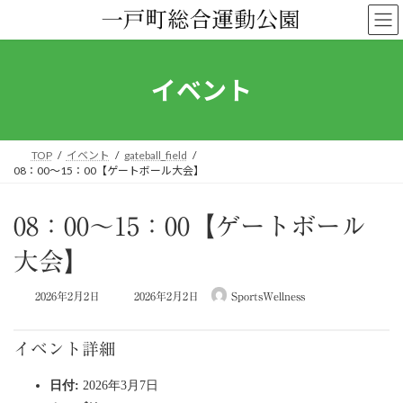
コ
ナ
ン
ビ
テ
ゲ
ン
ー
ツ
シ
イベント
へ
ョ
ス
ン
キ
に
ッ
移
TOP
イベント
gateball_field
プ
動
08：00～15：00【ゲートボール大会】
08：00～15：00【ゲートボール
大会】
最
2026年2月2日
2026年2月2日
SportsWellness
終
更
新
イベント詳細
日
時
日付:
2026年3月7日
: